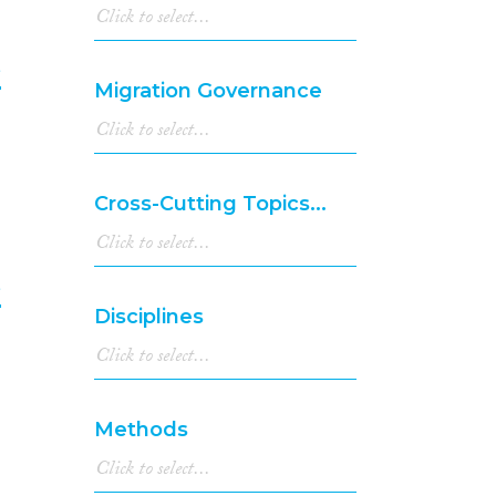
1976
(1)
e
Migration Governance
6
Cross-Cutting Topics...
e
Disciplines
7
Methods