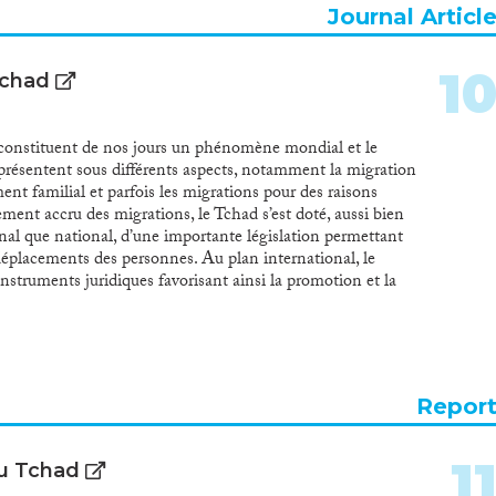
Journal Articl
1
Tchad
onstituent de nos jours un phénomène mondial et le
 présentent sous différents aspects, notamment la migration
nt familial et parfois les migrations pour des raisons
ement accru des migrations, le Tchad s’est doté, aussi bien
ional que national, d’une importante législation permettant
déplacements des personnes. Au plan international, le
nstruments juridiques favorisant ainsi la promotion et la
e. Cependant, il y a lieu d’observer la non ratification de
culièrement de la convention internationale sur la
grants et de leur famille ; ce qui démontre probablement un
s nécessaires pour assurer la protection des migrants. Au
du 31 mars 1996, révisée en 2005, reste le texte
Repor
 loi portant Code du travail au Tchad, le décret régissant
motion de l’emploi (ONAPE) et surtout l’arrêté du 4
tation de l’accueil, du séjour et des conditions d’entrée
1
au Tchad
textes nationaux offrent un cadre juridique important pour