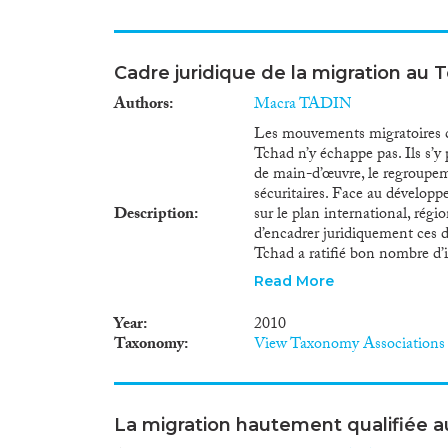
Cadre juridique de la migration au 
Authors
Macra TADIN
Les mouvements migratoires c
Tchad n’y échappe pas. Ils s’y
de main-d’œuvre, le regroupeme
sécuritaires. Face au développ
Description
sur le plan international, rég
d’encadrer juridiquement ces 
Tchad a ratifié bon nombre d’i
protection des droits de l’homm
Read More
certaines conventions et parti
protection des travailleurs mi
Year
2010
manque de volonté et de moyen
Taxonomy
View Taxonomy Associations
plan national, la Constitution 
fondamental. A cela s’ajoute la
l’Office National pour la pro
décembre 1961 portant réglemen
La migration hautement qualifiée 
des étrangers. Ces différents 