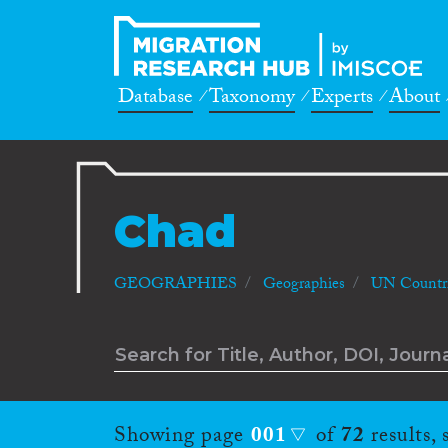
Database
Taxonomy
Experts
About
Chad
GEOGRAPHIES
Geographies
UN Countri
Showing page
001
of
72
results,