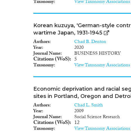
Taxonomy
View Taxonomy Associations
Korean kuzuya, 'German-style contro
wartime Japan, 1931-1945
Authors
Chad B. Denton
Year
2020
Journal Name
BUSINESS HISTORY
Citations (WoS)
5
Taxonomy
View Taxonomy Associations
Economic deprivation and racial s
sites in Portland, Oregon and Detro
Authors
Chad L. Smith
Year
2009
Journal Name
Social Science Research
Citations (WoS)
12
Taxonomy
View Taxonomy Associations