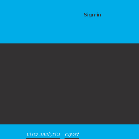
Sign-in
view analytics
export