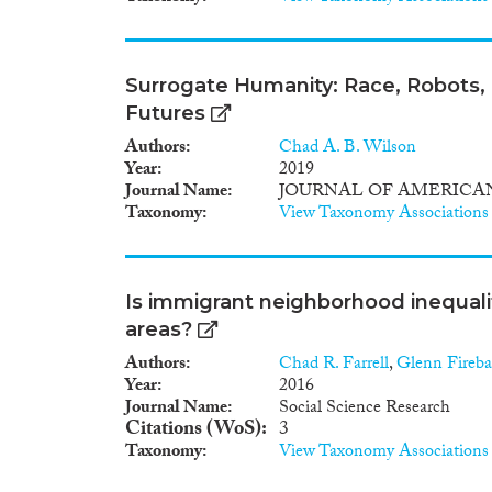
nécessité de poursuivre la re
experienced political difficul
and outside the country. The 
and international acts. At the
Surrogate Humanity: Race, Robots, 
and multilateral agreements w
Futures
highly-qualified labour and as
part, come back to the country
Authors
Chad A. B. Wilson
instructions allow foreign nat
Year
2019
goal noted above. One type of
Journal Name
JOURNAL OF AMERICA
sent to study abroad, but who 
Taxonomy
View Taxonomy Associations
their national Community. A s
families driven out of the cou
highly-skilled staff who left t
general, they make up the elite
Is immigrant neighborhood inequali
the front line and they only 
areas?
amnesties. Highly-qualified mig
grips with it. No general and re
Authors
Chad R. Farrell
,
Glenn Fireb
have not yet learnt the impor
Year
2016
this reason research must con
Journal Name
Social Science Research
Citations (WoS)
3
Taxonomy
View Taxonomy Associations