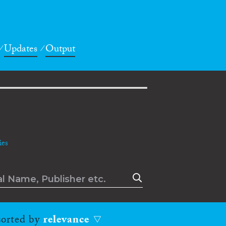
Updates
Output
es
 sorted by
relevance