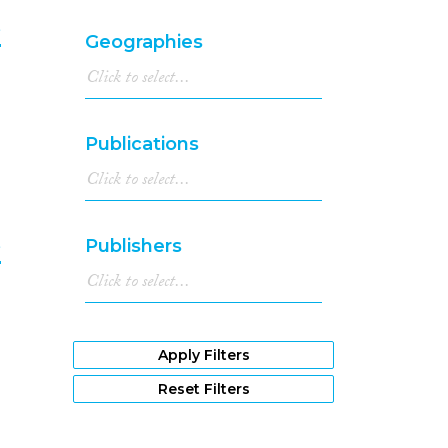
e
Geographies
8
Publications
e
Publishers
9
Apply Filters
Reset Filters