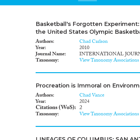
Basketball's Forgotten Experiment
the United States Olympic Basketb
Authors
Chad Carlson
Year
2010
Journal Name
INTERNATIONAL JOURN
Taxonomy
View Taxonomy Associations
Procreation is Immoral on Environ
Authors
Chad Vance
Year
2024
Citations (WoS)
2
Taxonomy
View Taxonomy Associations
LINEAGES OF COLUMBUS: SAN AN