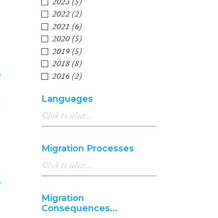
3
2023
(5)
2022
(2)
2021
(6)
2020
(5)
2019
(5)
2018
(8)
e
2016
(2)
2015
(4)
4
Languages
2014
(2)
2013
(4)
2012
(4)
2011
(5)
Migration Processes
2010
(7)
2009
(3)
e
2008
(1)
2007
(1)
Migration
1996
(1)
5
Consequences...
1980
(1)