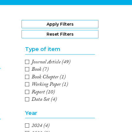
1
Apply Filters
Reset Filters
Type of item
Journal Article
(49)
e
Book
(7)
Book Chapter
(1)
2
Working Paper
(1)
Report
(10)
Data Set
(4)
Year
e
2024
(4)