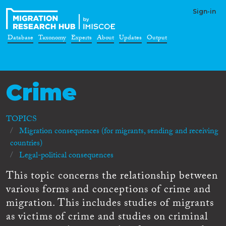
Sign-in
Database
Taxonomy
Experts
About
Updates
Output
Crime
TOPICS
Migration consequences (for migrants, sending and receiving
countries)
Legal-political consequences
This topic concerns the relationship between
various forms and conceptions of crime and
migration. This includes studies of migrants
as victims of crime and studies on criminal