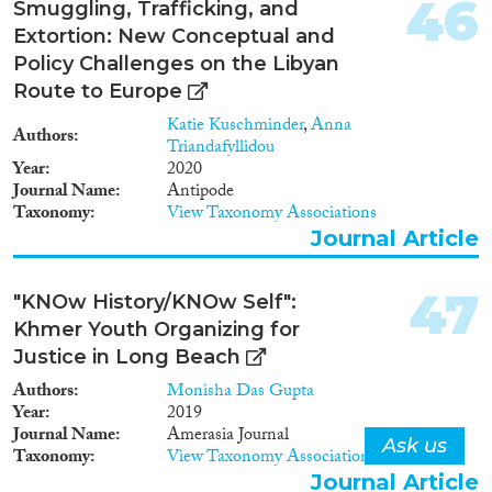
46
wordt uitgevoerd in opdracht
Smuggling, Trafficking, and
van de ministeries Sociale
Extortion: New Conceptual and
Zaken en Werkgelegenheid
Policy Challenges on the Libyan
(SZW), Justitie en Veiligheid
Route to Europe
(JenV), Onderwijs, Cultuur en
Wetenschap (OCW) en
Katie Kuschminder
,
Anna
Authors
Volksgezondheid, Welzijn en
Triandafyllidou
Sport (VWS).
Year
2020
Journal Name
Antipode
Taxonomy
View Taxonomy Associations
Journal Article
47
"KNOw History/KNOw Self":
Khmer Youth Organizing for
Justice in Long Beach
Authors
Monisha Das Gupta
Year
2019
Journal Name
Amerasia Journal
Ask us
Taxonomy
View Taxonomy Associations
Journal Article