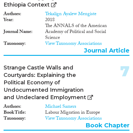
Ethiopia Context
Disciplines
1996
(1)
1995
(1)
Authors
Tekalign Ayalew Mengiste
Year
2018
1994
(1)
The ANNALS of the American
1993
(1)
Journal Name
Academy of Political and Social
Methods
1985
(1)
Science
Taxonomy
View Taxonomy Associations
1983
(1)
Journal Article
1979
(1)
Geographies
7
Strange Castle Walls and
Courtyards: Explaining the
Political Economy of
Undocumented Immigration
Publications
and Undeclared Employment
Authors
Michael Samers
Book Title
Labour Migration in Europe
Taxonomy
View Taxonomy Associations
Book Chapter
Publishers