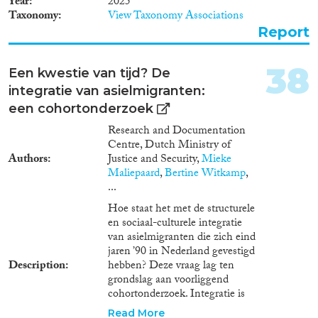
Year
2025
drie clusters onderverdeeld.
Taxonomy
View Taxonomy Associations
Cluster 1: Vragen rondom de
Report
factoren van overlast en
criminaliteit van COA-
bewoners Welke factoren liggen
38
Een kwestie van tijd? De
ten grondslag aan verschillende
integratie van asielmigranten:
vormen van overlast en
crimineel gedrag van COA-
een cohortonderzoek
bewoners? Hoe ervaren en
Research and Documentation
duiden COA-bewoners die
Centre, Dutch Ministry of
verantwoordelijk worden
Authors
Justice and Security,
Mieke
gehouden voor overlast en/of
Maliepaard
,
Bertine Witkamp
,
crimineel gedrag hun eigen
...
handelen, de omstandigheden
waarin dit gedrag plaatsvond, en
Hoe staat het met de structurele
de reacties daarop? Cluster 2:
en sociaal-culturele integratie
Kenmerkende verschillen tussen
van asielmigranten die zich eind
overlastgevende/criminele
jaren ’90 in Nederland gevestigd
COA-bewoners en COA-
Description
hebben? Deze vraag lag ten
bewoners die geen
grondslag aan voorliggend
overlast/criminaliteit plegen In
cohortonderzoek. Integratie is
welk(e) opzicht(en) verschilt de
op een viertal terreinen
Read More