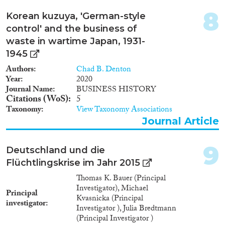
8
Korean kuzuya, 'German-style
control' and the business of
waste in wartime Japan, 1931-
Apply Filters
1945
Authors
Chad B. Denton
Reset Filters
Year
2020
Journal Name
BUSINESS HISTORY
Citations (WoS)
5
Taxonomy
View Taxonomy Associations
Journal Article
9
Deutschland und die
Flüchtlingskrise im Jahr 2015
Thomas K. Bauer (Principal
Investigator), Michael
Principal
Kvasnicka (Principal
investigator
Investigator ), Julia Bredtmann
(Principal Investigator )