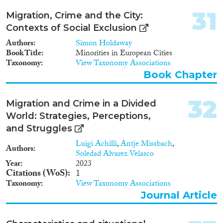
Rechtspraak. Met ingang van de
31
Migration, Crime and the City:
editie van 2023 worden ook
registraties van incidenten en
Contexts of Social Exclusion
misdrijven onder bewoners van
Authors
Simon Holdaway
crisisnoodopvanglocaties
Book Title
Minorities in European Cities
(tegenwoordig bekend als
Taxonomy
View Taxonomy Associations
tijdelijke gemeentelijke
Book Chapter
opvanglocaties (tgo's))
gerapporteerd.
32
Migration and Crime in a Divided
World: Strategies, Perceptions,
and Struggles
Luigi Achilli
,
Antje Missbach
,
Authors
Soledad Alvarez Velasco
Year
2023
Citations (WoS)
1
Taxonomy
View Taxonomy Associations
Journal Article