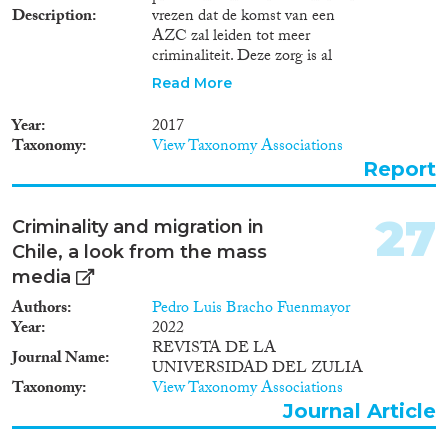
Description
vrezen dat de komst van een
AZC zal leiden tot meer
criminaliteit. Deze zorg is al
eerder aanleiding geweest voor
Read More
onderzoek. In dit rapport staan
de volgende twee hoofdvragen
Year
2017
centraal die daarin
Taxonomy
View Taxonomy Associations
onbeantwoord zijn gebleven:
Report
1.In hoeverre zijn de aard en
omvang van de criminaliteit
onder de huidige groepen
27
Criminality and migration in
asielmigranten vergelijkbaar met
Chile, a look from the mass
de patronen onder groepen die
in het verleden in Nederland
media
asiel hebben aangevraagd? 2.In
Authors
Pedro Luis Bracho Fuenmayor
hoeverre heeft de aanwezigheid
Year
2022
van een locatie van het Centraal
REVISTA DE LA
Orgaan opvang Asielzoekers
Journal Name
UNIVERSIDAD DEL ZULIA
(COA) in een buurt gevolgen
Taxonomy
View Taxonomy Associations
voor de mate waarin reguliere
Journal Article
buurtbewoners en overige
reguliere gebruikers van de buurt