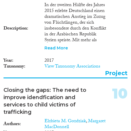
In der zweiten Hälfte des Jahres
2015 erlebte Deutschland einen
dramatischen Anstieg im Zuzug
von Flüchtlingen, der sich
Description
insbesondere durch den Konflikt
in der Arabischen Republik
Syrien speiste. Mit mehr als
einer Million Hilfesuchender im
Read More
Jahr 2015 ist dieser
Massenzustrom von
Year
2017
Flüchtlingen nach Deutschland
Taxonomy
View Taxonomy Associations
der größte seiner Art seit den
Project
frühen 1990er Jahren. Die
Unterbringung und Versorgung
dieser Flüchtlinge stellt
10
Closing the gaps: The need to
Deutschland vor eine Reihe von
improve idendfication and
Herausforderungen, sowohl aus
wirtschaftlicher, als auch
services to child victims of
politischer, sozialer und
trafficking
juristischer Sicht. Die
Elzbieta M. Gozdziak
,
Margaret
Unterbringung und Integration
Authors
MacDonnell
von Flüchtlingen belastet die