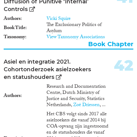
Diffusion of Punitive ‘Internal’
maatregelen om overlast en
novel in the international
criminaliteit onder COA-
context. Moreover, this research
Controls
bewoners terug te dringen?
discusses the relation between
Authors
Vicki Squire
the criminal law and the
The Exclusionary Politics of
immigration law in migration
Book Title
Asylum
management. The punitive
Taxonomy
View Taxonomy Associations
application of the immigration
Book Chapter
law points to the separation of
legal practices for citizens and
non-citizens, which has
42
Asiel en integratie 2021.
significant implications for the
Cohortonderzoek asielzoekers
whole judicial system. This
research contributes to the
en statushouders
international debates by
Research and Documentation
breaking new empirical,
Centre, Dutch Ministry of
methodological, and theoretical
Authors
Justice and Security, Statistics
grounds in the field of migration
Netherlands,
Zoë Driessen
, ...
studies and criminology. /
Hankkeen julkinen kuvaus:
Het CBS volgt sinds 2017 alle
Tutkimushanke käsittelee
asielzoekers die vanaf 2014 bij
kiistanalaista aihetta,
COA-opvang zijn ingestroomd
ulkomaalaisten rikosperusteisia
en de statushouders die vanaf