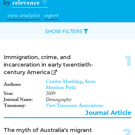
by
relevance
view analytics
export
SHOW FILTERS
Apply Filters
1
Immigration, crime, and
Reset Filters
incarceration in early twentieth-
century America
Type of item
Carolyn Moehling
,
Anne
Authors
Morrison Piehl
Journal Article
(439)
Year
2009
Journal Name
Demography
Book
(33)
Taxonomy
View Taxonomy Associations
Book Chapter
(78)
Journal Article
Working Paper
(15)
Report Series
(1)
2
The myth of Australia's migrant
Report
(54)