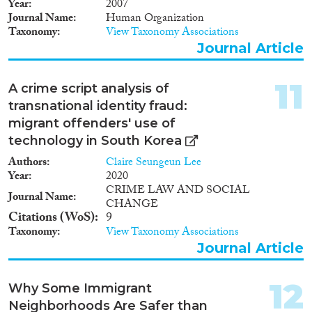
Year
2007
öffentlichen Haushalte, sozialen
Journal Name
Human Organization
Wohlfahrtsysteme, das
Taxonomy
View Taxonomy Associations
Bildungssystem sowie die
Immobilien? und Arbeitsmärkte
Journal Article
und sie wirft Fragen auf
hinsichtlich des sozialen und
11
A crime script analysis of
politischen Zusammenhalts im
Land, der Sicherheit und
transnational identity fraud:
Kriminalität sowie
migrant offenders' use of
zwischenstaatlicher Regelungen
technology in South Korea
für eine faire Verteilung von
Flüchtlingen. Aufgrund der
Authors
Claire Seungeun Lee
Aktualität der Ereignisse
Year
2020
mangelt es jedoch an (mitunter
CRIME LAW AND SOCIAL
Journal Name
grundlegendsten) Daten zu
CHANGE
diesem Massenzustrom an
Citations (WoS)
9
Flüchtlingen nach Deutschland.
Taxonomy
View Taxonomy Associations
Auch ist empirische Evidenz zu
Journal Article
den Auswirkungen dieses
Zustroms bis dato kaum
vorhanden. Folglich ist der
12
Why Some Immigrant
Wissenstand darüber, wie dieser
Neighborhoods Are Safer than