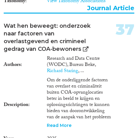
Taxonomy
View Taxonomy Associations
Journal Article
37
Wat hen beweegt: onderzoek
naar factoren van
overlastgevend en crimineel
gedrag van COA-bewoners
Research and Data Centre
Authors
(WODC), Bureau Beke,
Richard Staring
, ...
Om de onderliggende factoren
van overlast en criminaliteit
buiten COA-opvanglocaties
beter in beeld te krijgen en
Description
oplossingsrichtingen te kunnen
bieden van doorontwikkeling
van de aanpak van het probleem
zijn verschillende
Read More
onderzoeksvragen geformuleerd.
Deze onderzoeksvragen zijn in