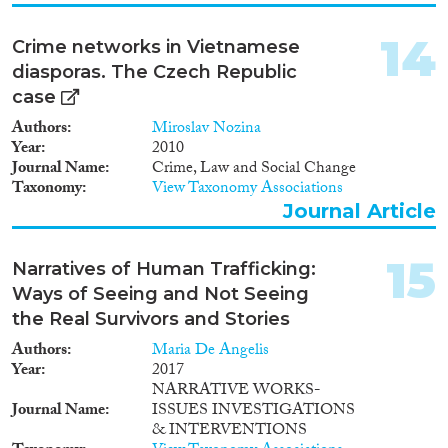
sowohl monetär als auch in
Form von Gütern und
14
Crime networks in Vietnamese
Freiwilligendiensten.
diasporas. The Czech Republic
case
Authors
Miroslav Nozina
Year
2010
Journal Name
Crime, Law and Social Change
Taxonomy
View Taxonomy Associations
Journal Article
15
Narratives of Human Trafficking:
Ways of Seeing and Not Seeing
the Real Survivors and Stories
Authors
Maria De Angelis
Year
2017
NARRATIVE WORKS-
Journal Name
ISSUES INVESTIGATIONS
& INTERVENTIONS