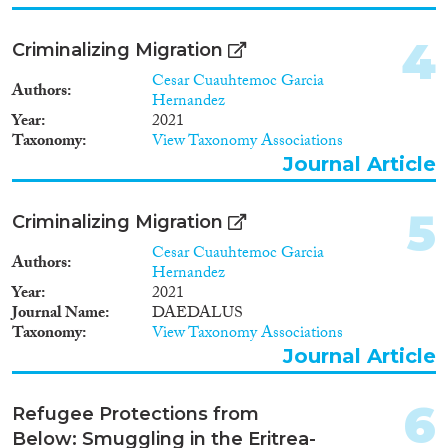
2014
(14)
2013
(13)
4
Criminalizing Migration
Migration Processes
2012
(22)
Cesar Cuauhtemoc Garcia
2011
(15)
Authors
Hernandez
2010
(10)
Year
2021
2009
(14)
Taxonomy
View Taxonomy Associations
Migration Consequences...
2008
(8)
Journal Article
2007
(3)
2006
(8)
5
Criminalizing Migration
2005
(7)
Cesar Cuauhtemoc Garcia
Migration Governance
Authors
2004
(6)
Hernandez
2003
(7)
Year
2021
Journal Name
DAEDALUS
2002
(4)
Taxonomy
View Taxonomy Associations
2001
(3)
Journal Article
Cross-Cutting Topics...
2000
(4)
1999
(2)
6
Refugee Protections from
1998
(1)
Below: Smuggling in the Eritrea-
1997
(1)