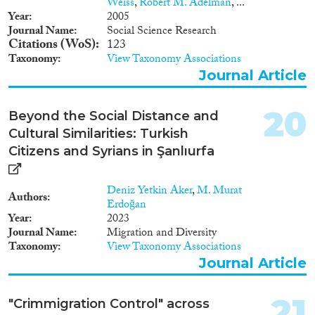
Weiss
,
Robert M. Adelman
, ...
Year
2005
Journal Name
Social Science Research
Citations (WoS)
123
Taxonomy
View Taxonomy Associations
Journal Article
20
Beyond the Social Distance and
Cultural Similarities: Turkish
Citizens and Syrians in Şanlıurfa
Deniz Yetkin Aker
,
M. Murat
Authors
Erdoğan
Year
2023
Journal Name
Migration and Diversity
Taxonomy
View Taxonomy Associations
Journal Article
21
"Crimmigration Control" across