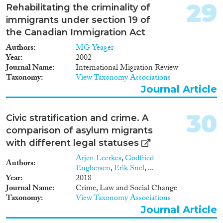
opvanglocaties voor andere
29
Rehabilitating the criminality of
bewoners, de
immigrants under section 19 of
werkomstandigheden van
COA-medewerkers, de
the Canadian Immigration Act
leefbaarheid voor inwoners van
Authors
MG Yeager
gemeenten waar opvanglocaties
Year
2002
gevestigd zijn en uiteindelijk
Journal Name
International Migration Review
ook het draagvlak voor
Taxonomy
View Taxonomy Associations
asielopvang in Nederland. Voor
Journal Article
het ontwikkelen van beleid dat
erop is gericht om overlast terug
te dringen, is gedegen
30
Civic stratification and crime. A
informatie over de aard en
comparison of asylum migrants
schaal van het probleem
onontbeerlijk. De
with different legal statuses
incidentenmonitor levert hier
Arjen Leerkes
,
Godfried
een bijdrage aan door
Authors
Engbersen
,
Erik Snel
, ...
cijfermatige overzichten te
Year
2018
bieden van incidenten die
Journal Name
Crime, Law and Social Change
plaatsvinden op opvanglocaties,
Taxonomy
View Taxonomy Associations
verdachtenregistraties onder
Journal Article
bewoners, en de afhandeling
hiervan door het OM en de