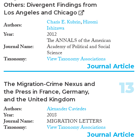
Zustrom die Gesellschaft in
Others: Divergent Findings from
Deutschland, die Innenpolitik
und die Wirtschaft beeinflusste
Los Angeles and Chicago
sehr gering. Dies gilt
Charis E. Kubrin
,
Hiromi
insbesondere auch für die Frage,
Authors
Ishizawa
wie dieser Einfluss auf
Year
2012
regionaler Ebene von
The ANNALS of the American
wirtschaftlichen Faktoren und
Journal Name
Academy of Political and Social
der Verteilung und
Science
Unterbringung von
Taxonomy
View Taxonomy Associations
Flüchtlingen durch staatliche
Journal Article
Behörden beeinflusst wurde. In
diesem Forschungsprojekt
untersuchen wir diese Frage
13
The Migration-Crime Nexus and
indem wir die Auswirkungen
the Press in France, Germany,
des Massenzustroms an
Flüchtlingen nach Deutschland
and the United Kingdom
in vier Kernbereichen
Authors
Alexander Caviedes
analysieren: (1) Wahlergebnisse,
Year
2018
(2) Immobilienmärkte, (3)
Journal Name
MIGRATION LETTERS
Gewalt gegen Ausländer und
Taxonomy
View Taxonomy Associations
Kriminalität durch Ausländer,
Journal Article
sowie (4) Spendenverhalten,