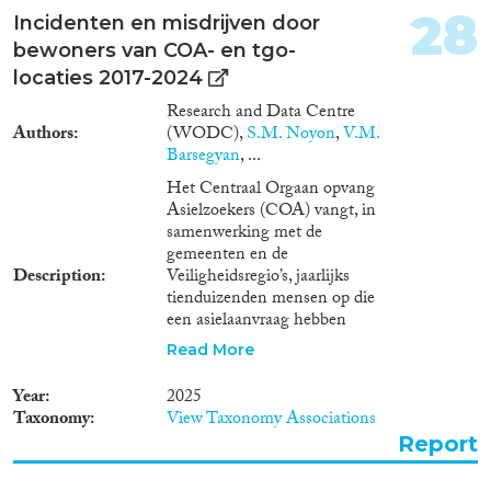
(passanten en bedrijven) er het
28
Incidenten en misdrijven door
slachtoffer worden van
bewoners van COA- en tgo-
criminaliteit?
locaties 2017-2024
Research and Data Centre
Authors
(WODC),
S.M. Noyon
,
V.M.
Barsegyan
, ...
Het Centraal Orgaan opvang
Asielzoekers (COA) vangt, in
samenwerking met de
gemeenten en de
Description
Veiligheidsregio’s, jaarlijks
tienduizenden mensen op die
een asielaanvraag hebben
ingediend. Een klein deel van
Read More
deze groep vertoont
overlastgevend gedrag op de
Year
2025
opvanglocatie of daarbuiten, of
Taxonomy
View Taxonomy Associations
is betrokken bij criminaliteit. Dit
Report
soort gedrag heeft zijn weerslag
op de leefbaarheid op