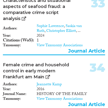
33
Characteristics and situational
aspects of seafood fraud: a
comparative crime script
analysis
Sophie Lawrence
,
Saskia van
Authors
Ruth
,
Christopher Elliott
, ...
Year
2024
Citations (WoS)
1
Taxonomy
View Taxonomy Associations
Journal Article
34
Female crime and household
control in early modern
Frankfurt am Main
Authors
Jeannette Kamp
Year
2016
Journal Name
HISTORY OF THE FAMILY
Taxonomy
View Taxonomy Associations
Journal Article