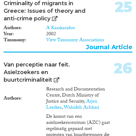
25
Criminality of migrants in
Greece: Issues of theory and
anti-crime policy
Authors
A Karakasidou
Year
2002
Taxonomy
View Taxonomy Associations
Journal Article
26
Van perceptie naar feit.
Asielzoekers en
buurtcriminaliteit
Research and Documentation
Centre, Dutch Ministry of
Authors
Justice and Security,
Arjen
Leerkes
,
Wahideh Achbari
De komst van een
asielzoekerscentrum (AZC) gaat
regelmatig gepaard met
protesten van buurtbewoners die