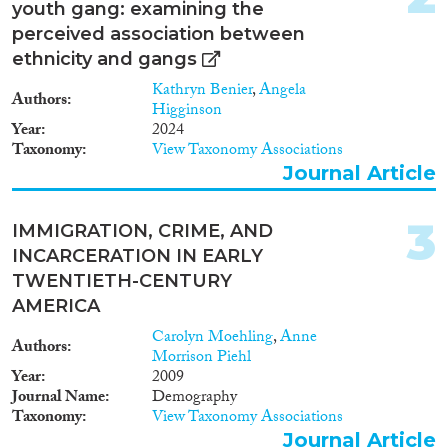
youth gang: examining the
Project
(33)
perceived association between
Data Set
(4)
ethnicity and gangs
Doctoral Dissertation
(5)
Policy Brief
(7)
Kathryn Benier
,
Angela
Authors
Higginson
Year
2024
Year
Taxonomy
View Taxonomy Associations
Journal Article
2025
(4)
2024
(23)
3
2023
(49)
IMMIGRATION, CRIME, AND
2022
(35)
INCARCERATION IN EARLY
2021
(42)
TWENTIETH-CENTURY
2020
(39)
AMERICA
2019
(58)
Carolyn Moehling
,
Anne
Authors
2018
(70)
Morrison Piehl
Year
2009
2017
(38)
Journal Name
Demography
Languages
2016
(48)
Taxonomy
View Taxonomy Associations
2015
(27)
Journal Article