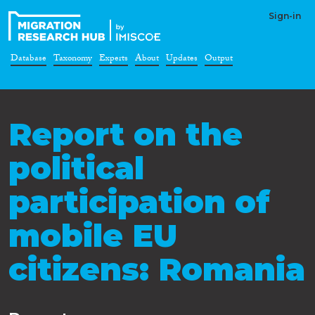
Sign-in
Database
Taxonomy
Experts
About
Updates
Output
Report on the
political
participation of
mobile EU
citizens: Romania