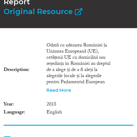
Report
Original Resource
Odată cu aderarea României la
Uniunea Europeană (UE),
cetățenii UE cu domiciliul sau
reședința în României au dreptul
Description
de a alege și de a fi aleși la
alegerile locale și la alegerile
pentru Parlamentul European
desfășurate pe teritoriul
Read More
României. Datorită faptului că
românii din străinătate depășesc
Year
2018
cu mult numărul cetățenilor UE
Language
English
rezidenți în România, dreptul de
vot al cetăţenilor români cu
domiciliul/reședința in
străinătate a devenit, de altfel, o