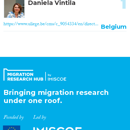
1
Daniela Vintila
https://www.uliege.be/cms/c_9054334/en/direct...
Belgium
Bringing migration research
under one roof.
Funded by
Led by