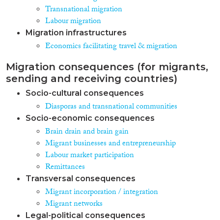
Team aufgebaut wurde bzw.
Transnational migration
aufgebaut wird. Das IAB wird
Labour migration
darüber hinaus Mikodatensätze
Migration infrastructures
wie die IAB-
Economics facilitating travel & migration
Beschäftigtenstichprobe den
Partnern im Projekt zur
Verfügung stellen bzw. bei der
Migration consequences (for migrants,
Arbeit mit den Partnern beraten.
sending and receiving countries)
Im zweiten Teilprojekt wird das
Socio-cultural consequences
IAB die Effekte der regionalen
Verteilung der Migranten über
Diasporas and transnational communities
die Länder untersuchen: Die
Socio-economic consequences
Determinanten und Ursachen
Brain drain and brain gain
der regionalen Konzentration
Migrant businesses and entrepreneurship
von Migranten in prosperienden
urbanen Regionen, die
Labour market participation
Substitution der regionalen
Remittances
Migration von Inländern durch
Transversal consequences
internationale Migranten, die
Migrant incorporation / integration
Lohneffekte der internationalen
Migration in verschiedenen
Migrant networks
Regionen bei zentralen
Legal-political consequences