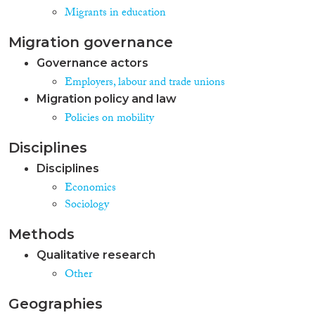
Tarifverhandlungen. Das IAB
Migrants in education
wird in diesem Teilprojekt mit
dem CEPR-Team und der
Migration governance
Universität Turin kooperieren. II.
Trainingsaktivitäten Im
Governance actors
Rahmen des Projektes wird
Employers, labour and trade unions
jedes Jahr eine Summer-School
Migration policy and law
für die Junior-Forscher in dem
Exzellenznetzwerk sowie
Policies on mobility
externe Teilnehmer
durchgeführt. Die Organisation
Disciplines
wird von den italienischen
Disciplines
Partnern im Projekt
übernommen, das IAB wird sich
Economics
durch Vorträge und
Sociology
Lehrangebote an dem
Programm beteiligen. Ferner
Methods
wird jährlich ein internationaler
Qualitative research
Workshop durchgeführt, das
IAB ist an der Vorbereitung
Other
beteiligt. Schließlich wird das
IAB einen oder mehrere Junior-
Geographies
Wissenschaftler aus anderen