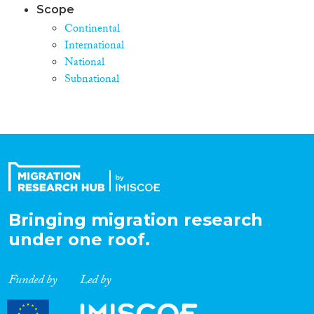
Scope
EU-Staaten einstellen, die on-
the-job qualifiziert werden.
Continental
Projektmethode Das empirische
International
Forschungsprogramm stützt
National
sich überwiegend auf
Subnational
Panelregressionen mit
Makrodaten. Makrodaten zur
Migration,
Qualifikationsstruktur der
Migranten sowie Löhne und
Beschäftigung nach Ländern
und Regionen in der EU.
Projektziel Die Analyse des
Einflusses der Migration auf
Humankapitalinvestitionen,
Bringing migration research
Arbeitsmärkte und die
Integration der Migranten."
under one roof.
Funded by
Led by