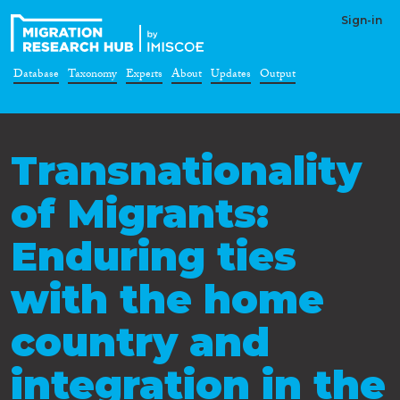
Sign-in
Database
Taxonomy
Experts
About
Updates
Output
Transnationality
of Migrants:
Enduring ties
with the home
country and
integration in the